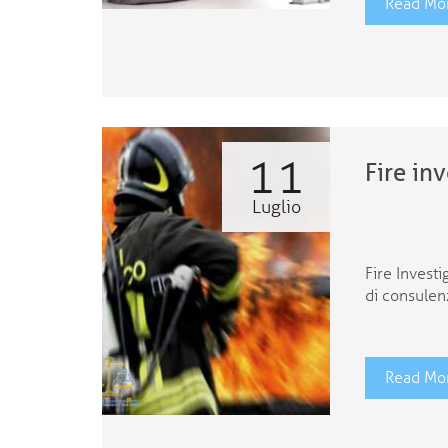
Read Mo
11
Fire in
Luglio
Fire Investi
di consulen
Read Mo